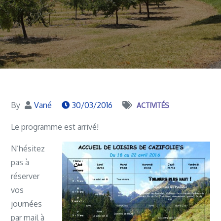
By
Vané
30/03/2016
ACTIVITÉS
Le programme est arrivé!
N’hésitez
pas à
réserver
vos
journées
par mail à