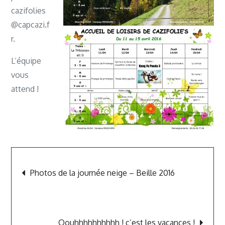
cazifolies
@capcazi.f
r.
L’équipe
vous
attend !
Navigation
Photos de la journée neige – Beille 2016
de
l’article
Oouhhhhhhhhhh ! c’est les vacances !