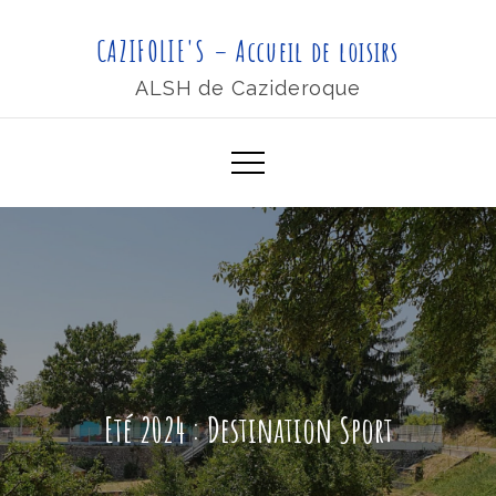
Skip
CAZIFOLIE'S – Accueil de loisirs
to
content
ALSH de Cazideroque
Eté 2024 : Destination Sport