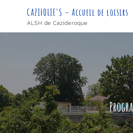
Skip
CAZIFOLIE'S – Accueil de loisirs
to
content
ALSH de Cazideroque
Progra